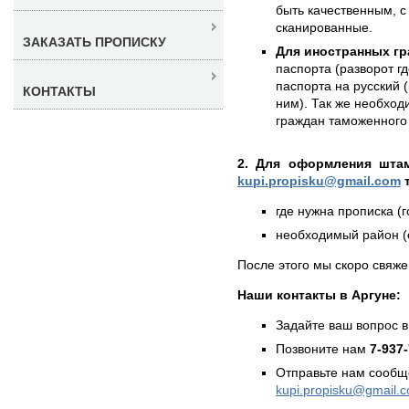
быть качественным, с
сканированные.
ЗАКАЗАТЬ ПРОПИСКУ
Для иностранных гр
паспорта (разворот г
паспорта на русский (
КОНТАКТЫ
ним). Так же необход
граждан таможенного 
2. Для оформления штам
kupi.propisku@gmail.com
т
где нужна прописка (г
необходимый район (е
После этого мы скоро свяже
Наши контакты в Аргуне:
Задайте ваш вопрос в
Позвоните нам
7-937
Отправьте нам сообщ
kupi.propisku@gmail.